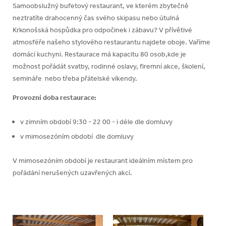
Samoobslužný bufetový restaurant, ve kterém zbytečně
neztratíte drahocenný čas svého skipasu nebo útulná
Krkonošská hospůdka pro odpočinek i zábavu? V přívětivé
atmosféře našeho stylového restaurantu najdete oboje. Vaříme
domácí kuchyni. Restaurace má kapacitu 80 osob,kde je
možnost pořádát svatby, rodinné oslavy, firemní akce, školení,
semináře nebo třeba přátelské víkendy.
Provozní doba restaurace:
v zimním období 9:30 - 22 00 - i déle dle domluvy
v mimosezóním období dle domluvy
V mimosezóním období je restaurant ideálním místem pro
pořádání nerušených uzavřených akcí.