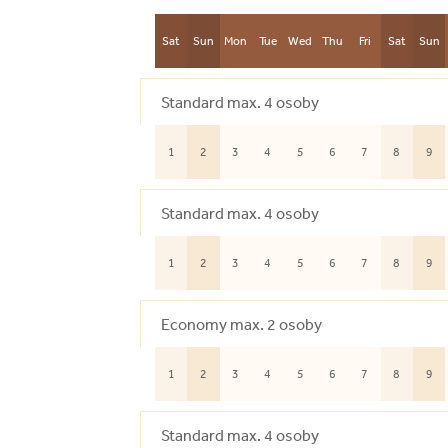
Sat
Sun
Mon
Tue
Wed
Thu
Fri
Sat
Sun
Standard max. 4 osoby
1
2
3
4
5
6
7
8
9
Standard max. 4 osoby
1
2
3
4
5
6
7
8
9
Economy max. 2 osoby
1
2
3
4
5
6
7
8
9
Standard max. 4 osoby