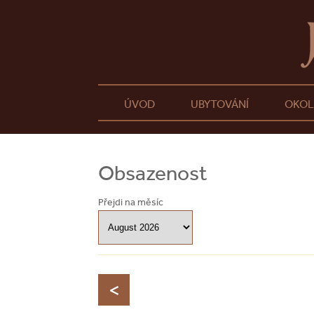
ÚVOD
UBYTOVÁNÍ
OKOL
Obsazenost
Přejdi na měsíc
<