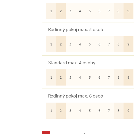
1
2
3
4
5
6
7
8
9
Rodinný pokoj max. 5 osob
1
2
3
4
5
6
7
8
9
Standard max. 4 osoby
1
2
3
4
5
6
7
8
9
Rodinný pokoj max. 6 osob
1
2
3
4
5
6
7
8
9